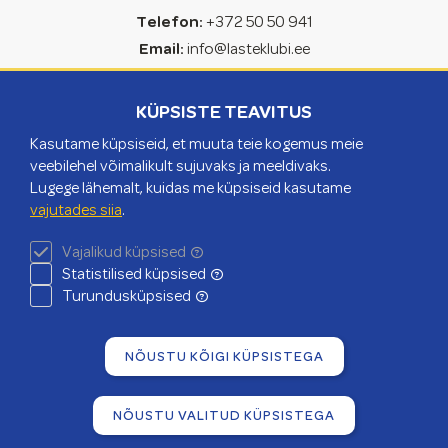
Telefon:
+372 50 50 941
Email:
info@lasteklubi.ee
Kontor:
Tuukri 11, Tallinn
KÜPSISTE TEAVITUS
OLE KURSIS MEIE TEGEMISTEGA
Kasutame küpsiseid, et muuta teie kogemus meie
veebilehel võimalikult sujuvaks ja meeldivaks.
Lugege lähemalt, kuidas me küpsiseid kasutame
TELLI UUDISKIRI
vajutades siia
.
Vajalikud küpsised
Statistilised küpsised
Turundusküpsised
NÕUSTU KÕIGI KÜPSISTEGA
Väike Päike 2026
NÕUSTU VALITUD KÜPSISTEGA