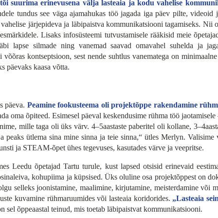
õi suurima erinevusena välja lasteaia ja kodu vahelise kommunik
nendele tundus see väga ajamahukas töö jagada iga päev pilte, videoi
 vahelise järjepideva ja läbipaistva kommunikatsiooni tagamiseks. Nii on
eesmärkidele. Lisaks infosüsteemi tutvustamisele rääkisid meie õpetaj
bi lapse silmade ning vanemad saavad omavahel suhelda ja jag
li võõras kontseptsioon, sest nende suhtlus vanematega on minimaalne
ks päevaks kaasa võtta.
s päeva.
Peamine fookusteema oli projektõppe rakendamine rühm
ada oma õpiteed. Esimesel päeval keskendusime rühma töö jaotamisele –
nime, mille taga oli üks värv. 4–5aastaste paberitel oli kollane, 3–4aas
ja peaks ütlema sina mine sinna ja teie sinna,“ ütles Merlyn. Valisime
 kunsti ja STEAM-õpet ühes tegevuses, kasutades värve ja veepritse.
es Leedu õpetajad Tartu turule, kust lapsed otsisid erinevaid eestimais
lt rosinaleiva, kohupiima ja küpsised. Üks oluline osa projektõppest o
olgu selleks joonistamine, maalimine, kirjutamine, meisterdamine või mis
vuste kuvamine rühmaruumides või lasteaia koridorides.
„Lasteaia sein
 sel õppeaastal teinud, mis toetab läbipaistvat kommunikatsiooni.