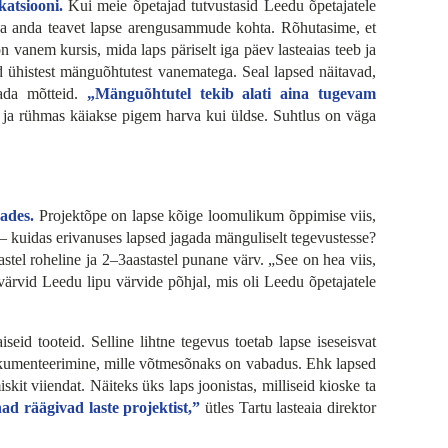
atsiooni.
Kui meie õpetajad tutvustasid Leedu õpetajatele
d ja anda teavet lapse arengusammude kohta. Rõhutasime, et
 vanem kursis, mida laps päriselt iga päev lasteaias teeb ja
ad ühistest mänguõhtutest vanematega. Seal lapsed näitavad,
ada mõtteid.
„Mänguõhtutel tekib alati aina tugevam
 ja rühmas käiakse pigem harva kui üldse. Suhtlus on väga
ades.
Projektõpe on lapse kõige loomulikum õppimise viis,
 kuidas erivanuses lapsed jagada mänguliselt tegevustesse?
tastel roheline ja 2–3aastastel punane värv. „See on hea viis,
 värvid Leedu lipu värvide põhjal, mis oli Leedu õpetajatele
eid tooteid. Selline lihtne tegevus toetab lapse iseseisvat
n dokumenteerimine, mille võtmesõnaks on vabadus. Ehk lapsed
kit viiendat. Näiteks üks laps joonistas, milliseid kioske ta
ad räägivad laste projektist,”
ütles Tartu lasteaia direktor