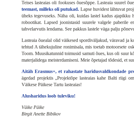
Teises lasteaias oli fookuses õuesõppe. Lasteaia suurel õu
teemast, milleks oli putukad.
Lapse huvidest lähtuvat proje
üheks tegevuseks. Näha oli, kuidas lastel kadus ajapikku
robootikat. Lapsed joonistasid suurele valgele paberile 
tahvelarvutis lendama. See pakkus lastele väga palju põnevu
Lasteaia õuealal olid väikesed spordiväljakud, väravad ja kor
tehtud A tähekujuline ronimisala, mis toetab motoorsete os
Toom. Muusikatunnid toimusid samuti õues, kus oli suur kõla
materjalidega meisterdamiseni. Meie õpetajad tõdesid, et s
Aitäh Erasmus+, et rahastate haridusvaldkondade proj
ägedad projektis „Projektõpe lasteaias kahe Balti riigi 
Väikese Päikese Tartu lasteaias!
Alusharidus loob tuleviku!
Väike Päike
Birgit Anette Bibikov