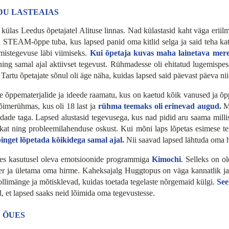
DU LASTEAIAS
d külas Leedus õpetajatel Alituse linnas. Nad külastasid kaht väga eriil
ldi STEAM-õppe tuba, kus lapsed panid oma kitlid selga ja said teha kat
mistegevuse läbi viimiseks.
Kui õpetaja kuvas maha lainetava mere, 
ng samal ajal aktiivset tegevust. Rühmadesse oli ehitatud lugemispesad
d. Tartu õpetajate sõnul oli äge näha, kuidas lapsed said päevast päeva n
ele õppematerjalide ja ideede raamatu, kus on kaetud kõik vanused ja õ
sõimerühmas, kus oli 18 last ja
rühma teemaks oli erinevad augud.
Me
ade taga. Lapsed alustasid tegevusega, kus nad pidid aru saama milli
kat ning probleemilahenduse oskust. Kui mõni laps lõpetas esimese tege
pinget lõpetada kõikidega samal ajal.
Nii saavad lapsed lähtuda oma h
des kasutusel oleva emotsioonide programmiga
Kimochi
. Selleks on o
r ja ületama oma hirme. Kaheksajalg Huggtopus on väga kannatlik ja s
ollimänge ja mõtisklevad, kuidas toetada tegelaste nõrgemaid külgi.
See
 et lapsed saaks neid lõimida oma tegevustesse.
 ÕUES