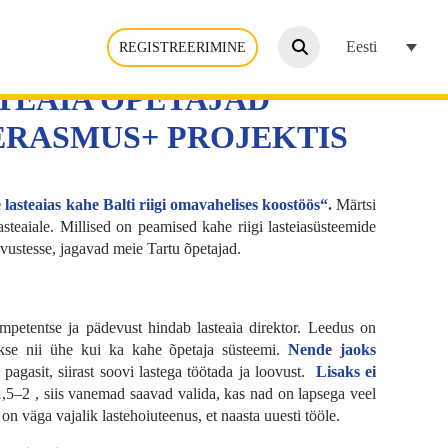
Eesti
REGISTREERIMINE
TEAIA ÕPETAJAD
Otsi:
ERASMUS+ PROJEKTIS
lasteaias kahe Balti riigi omavahelises koostöös“.
Märtsi
asteaiale. Millised on peamised kahe riigi lasteiasüsteemide
vustesse, jagavad meie Tartu õpetajad.
mpetentse ja pädevust hindab lasteaia direktor. Leedus on
akse nii ühe kui ka kahe õpetaja süsteemi.
Nende jaoks
agasit, siirast soovi lastega töötada ja loovust.
Lisaks ei
1,5–2 , siis vanemad saavad valida, kas nad on lapsega veel
n väga vajalik lastehoiuteenus, et naasta uuesti tööle.