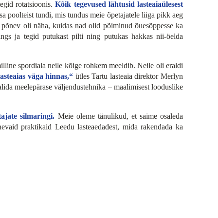
egid rotatsioonis.
Kõik tegevused lähtusid lasteaiaülesest
 poolteist tundi, mis tundus meie õpetajatele liiga pikk aeg
a põnev oli näha, kuidas nad olid põiminud õuesõppesse ka
ngs ja tegid putukast pilti ning putukas hakkas nii-öelda
milline spordiala neile kõige rohkem meeldib. Neile oli eraldi
lasteaias väga hinnas,“
ütles Tartu lasteaia direktor Merlyn
valida meelepärase väljendustehnika – maalimisest looduslike
jate silmaringi.
Meie oleme tänulikud, et saime osaleda
õnevaid praktikaid Leedu lasteaedadest, mida rakendada ka