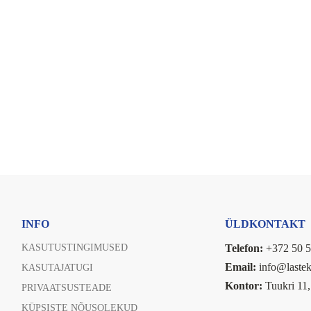
INFO
ÜLDKONTAKT
KASUTUSTINGIMUSED
Telefon:
+372 50 5
Email:
info@lastek
KASUTAJATUGI
Kontor:
Tuukri 11,
PRIVAATSUSTEADE
KÜPSISTE NÕUSOLEKUD