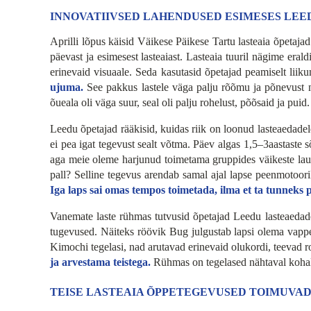
INNOVATIIVSED LAHENDUSED ESIMESES LEE
Aprilli lõpus käisid Väikese Päikese Tartu lasteaia õpetaja
päevast ja esimesest lasteaiast. Lasteaia tuuril nägime era
erinevaid visuaale. Seda kasutasid õpetajad peamiselt liiku
ujuma.
See pakkus lastele väga palju rõõmu ja põnevust ni
õueala oli väga suur, seal oli palju rohelust, põõsaid ja pui
Leedu õpetajad rääkisid, kuidas riik on loonud lasteaedad
ei pea igat tegevust sealt võtma. Päev algas 1,5–3aastaste 
aga meie oleme harjunud toimetama gruppides väikeste laud
pall? Selline tegevus arendab samal ajal lapse peenmotoori
Iga laps sai omas tempos toimetada, ilma et ta tunneks 
Vanemate laste rühmas tutvusid õpetajad Leedu lasteaeda
tugevused. Näiteks röövik Bug julgustab lapsi olema vappe
Kimochi tegelasi, nad arutavad erinevaid olukordi, teevad r
ja arvestama teistega.
Rühmas on tegelased nähtaval kohal,
TEISE LASTEAIA ÕPPETEGEVUSED TOIMUVAD