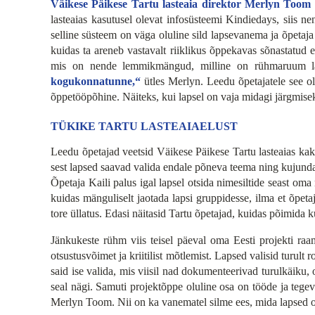
Väikese Päikese Tartu lasteaia direktor Merlyn Toom t
lasteaias kasutusel olevat infosüsteemi Kindiedays, siis 
selline süsteem on väga oluline sild lapsevanema ja õpetaja
kuidas ta areneb vastavalt riiklikus õppekavas sõnastatud 
mis on nende lemmikmängud, milline on rühmaruum lä
kogukonnatunne,“
ütles Merlyn. Leedu õpetajatele see o
õppetööpõhine. Näiteks, kui lapsel on vaja midagi järgmise
TÜKIKE TARTU LASTEAIAELUST
Leedu õpetajad veetsid Väikese Päikese Tartu lasteaias kak
sest lapsed saavad valida endale põneva teema ning kujund
Õpetaja Kaili palus igal lapsel otsida nimesiltide seast oma 
kuidas mänguliselt jaotada lapsi gruppidesse, ilma et õpeta
tore üllatus. Edasi näitasid Tartu õpetajad, kuidas põimida
Jänkukeste rühm viis teisel päeval oma Eesti projekti raam
otsustusvõimet ja kriitilist mõtlemist. Lapsed valisid turu
said ise valida, mis viisil nad dokumenteerivad turulkäiku, 
seal nägi. Samuti projektõppe oluline osa on tööde ja tege
Merlyn Toom. Nii on ka vanematel silme ees, mida lapsed on