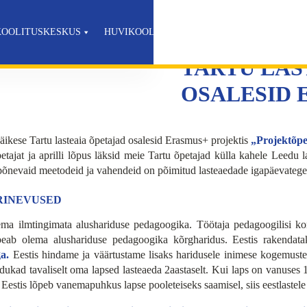
KOOLITUSKESKUS
HUVIKOOL
E-POOD
BLOGI
AD OSALESID ERASMUS+ PROJEKTIS
TARTU LAS
OSALESID 
kese Tartu lasteaia õpetajad osalesid Erasmus+ projektis
„Projektõpe 
etajat ja aprilli lõpus läksid meie Tartu õpetajad külla kahele Leedu l
 põnevaid meetodeid ja vahendeid on põimitud lasteaedade igapäevatege
RINEVUSED
ema ilmtingimata alushariduse pedagoogika. Töötaja pedagoogilisi ko
peab olema alushariduse pedagoogika kõrgharidus. Eestis rakendat
a.
Eestis hindame ja väärtustame lisaks haridusele inimese kogemuste p
ukad tavaliselt oma lapsed lasteaeda 2aastaselt. Kui laps on vanuses 
stis lõpeb vanemapuhkus lapse pooleteiseks saamisel, siis eestlastele o