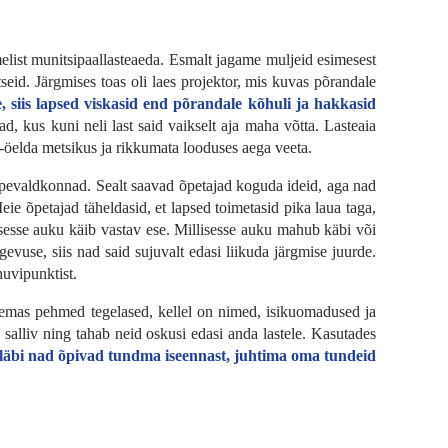
melist munitsipaallasteaeda. Esmalt jagame muljeid esimesest
seid. Järgmises toas oli laes projektor, mis kuvas põrandale
siis lapsed viskasid end põrandale kõhuli ja hakkasid
, kus kuni neli last said vaikselt aja maha võtta. Lasteaia
ii-öelda metsikus ja rikkumata looduses aega veeta.
ppevaldkonnad. Sealt saavad õpetajad koguda ideid, aga nad
ie õpetajad täheldasid, et lapsed toimetasid pika laua taga,
sesse auku käib vastav ese. Millisesse auku mahub käbi või
vuse, siis nad said sujuvalt edasi liikuda järgmise juurde.
uvipunktist.
lemas pehmed tegelased, kellel on nimed, isikuomadused ja
alliv ning tahab neid oskusi edasi anda lastele. Kasutades
läbi nad õpivad tundma iseennast, juhtima oma tundeid