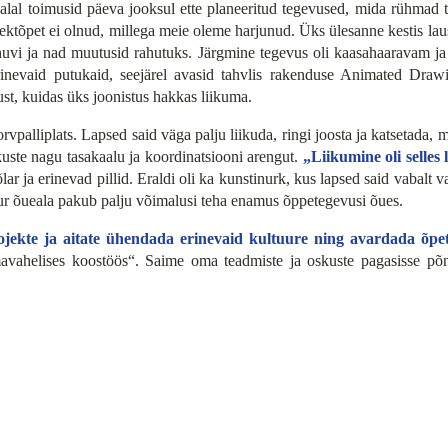
ealal toimusid päeva jooksul ette planeeritud tegevused, mida rühmad t
ktõpet ei olnud, millega meie oleme harjunud. Üks ülesanne kestis lausa
 huvi ja nad muutusid rahutuks. Järgmine tegevus oli kaasahaaravam j
erinevaid putukaid, seejärel avasid tahvlis rakenduse Animated Drawi
st, kuidas üks joonistus hakkas liikuma.
vpalliplats. Lapsed said väga palju liikuda, ringi joosta ja katsetada, 
kuste nagu tasakaalu ja koordinatsiooni arengut.
„Liikumine oli selles 
r ja erinevad pillid. Eraldi oli ka kunstinurk, kus lapsed said vabalt 
uur õueala pakub palju võimalusi teha enamus õppetegevusi õues.
ekte ja aitate ühendada erinevaid kultuure ning avardada õpeta
omavahelises koostöös“. Saime oma teadmiste ja oskuste pagasisse p