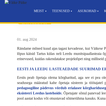
MEIST
TEENUSED
ASUKOHAD
AVALEHT
LASTEBLOGI
TARTU LASTEAIA ÕPETAJ
LASTEBLOGI
01. aug 2024
Rändame mõned kuud ajas tagasi kevadesse, kui Väikese Päi
lõpus käisid Tartus külas neli Leedu munitsipaallasteaia õp
erinevused, kuidas rakendatakse projektõpet ning milliseid
EESTI JA LEEDU LASTEAEDADE SUURIMAD E
Eestis peab õpetaja olema kõrgharitud, aga see ei pea ol
seadusega määratud kahe õpetaja süsteem ja töötajatel 
pedagoogiline pädevus võrdub erialasee kõrghariduseg
eksisteeri Leedus lastehoide.
Õpetajate sõnul panevad leed
pool aastat kodus või otsustavad sõimerühma kasuks. Kuna Ee